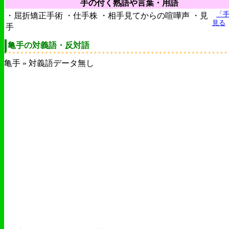
手の付く熟語や言葉・用語
「
・屈折矯正手術 ・仕手株 ・相手見てからの喧嘩声 ・見
見る
手
亀手の対義語・反対語
亀手 » 対義語データ無し