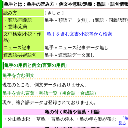
亀手とは：亀手の読み方・例文や意味/定義：熟語・語句情
読み方
[
きしゅ
]
・類語/同義語
亀手 » 類語データ無し（類語・同義語辞
・意味/定義
文中検索(小説・作
亀手を含む文書:小説等から検索
品)
ニュース記事
亀手 » ニュース記事データ無し
連想語/共起語句
亀手 » 連想語データ無し
亀手の用例と例文[言葉の用例]
亀手を含む例文
現在のところ、例文データはありません。
亀手を含む言葉・熟語一覧（複合語・合成語）
現在、複合語データは登録されておりません。
亀の付く熟語や言葉・用語
「
・外山亀太郎 ・草亀 ・盲亀の浮木 ・亀の年を鶴が羨む
見る