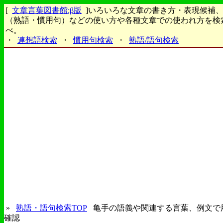
[
文章言葉図書館:β版
]いろいろな文章の書き方・表現候補
（熟語・慣用句）などの使い方や各種文章での使われ方を検
べ。
・
連想語検索
・
慣用句検索
・
熟語/語句検索
»
熟語・語句検索TOP
亀手の語義や関連する言葉、例文で
確認