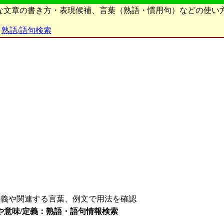
ろな文章の書き方・表現候補、言葉（熟語・慣用句）などの使い
熟語/語句検索
義や関連する言葉、例文で用法を確認
や意味/定義：熟語・語句情報検索