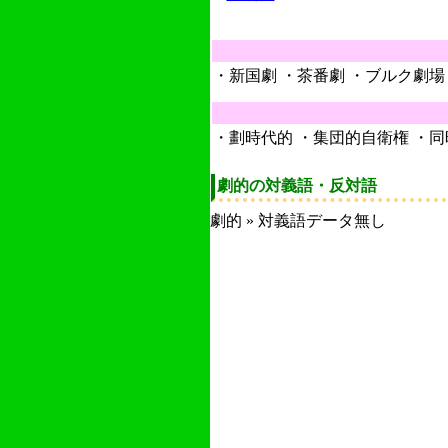
・新国劇 ・茶番劇 ・ブルク劇場
・劃時代的 ・集団的自衛権 ・
劇的の対義語・反対語
劇的 » 対義語データ無し