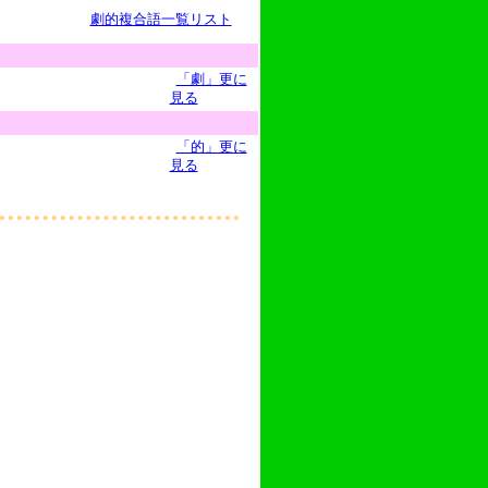
劇的複合語一覧リスト
「劇」更に
見る
「的」更に
見る