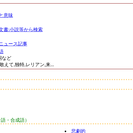
と意味
文書:小説等から検索
ニュース記事
語
詞など
敢えて,独特,レリアン,来...
合語・合成語）
悲劇的