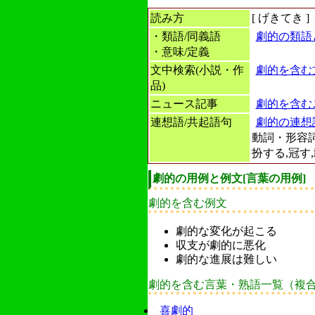
読み方
[
げきてき
]
・類語/同義語
劇的の類語
・意味/定義
文中検索(小説・作
劇的を含む
品)
ニュース記事
劇的を含む
連想語/共起語句
劇的の連想
動詞・形容
扮する,冠す,
劇的の用例と例文[言葉の用例]
劇的を含む例文
劇的な変化が起こる
収支が劇的に悪化
劇的な進展は難しい
劇的を含む言葉・熟語一覧（複
喜劇的