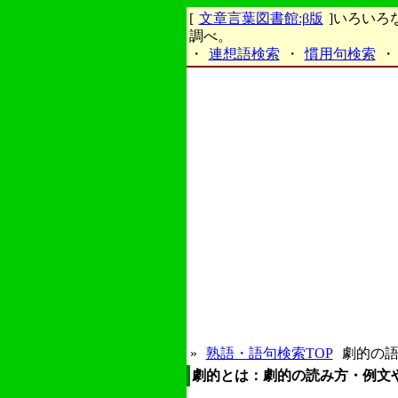
[
文章言葉図書館:β版
]いろい
調べ。
・
連想語検索
・
慣用句検索
・
»
熟語・語句検索TOP
劇的の語
劇的とは：劇的の読み方・例文