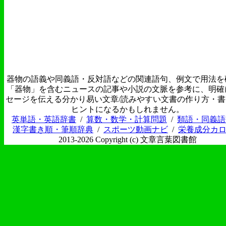
器物の語義や同義語・反対語などの関連語句、例文で用法を
「器物」を含むニュースの記事や小説の文脈を参考に、明確
セージを伝える分かり易い文章/読みやすい文書の作り方・
ヒントになるかもしれません。
英単語・英語辞書
/
算数・数学・計算問題
/
類語・同義語
漢字書き順・筆順辞典
/
スポーツ動画ナビ
/
栄養成分カ
2013-2026 Copyright (c) 文章言葉図書館