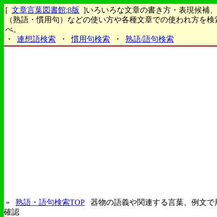
[
文章言葉図書館:β版
]いろいろな文章の書き方・表現候補
（熟語・慣用句）などの使い方や各種文章での使われ方を検
べ。
・
連想語検索
・
慣用句検索
・
熟語/語句検索
»
熟語・語句検索TOP
器物の語義や関連する言葉、例文で
確認