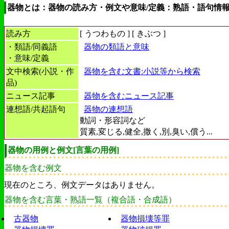
器物とは：器物の読み方・例文や意味/定義：熟語・語句情
読み方
[
うつわもの
] [
きぶつ
]
・類語/同義語
器物の類語と意味
・意味/定義
文中検索(小説・作
器物を含む文書:小説等から検索
品)
ニュース記事
器物を含むニュース記事
連想語/共起語句
器物の連想語
動詞・形容詞など
質素,変じる,健全,撒く,別,臭い,償う...
器物の用例と例文[言葉の用例]
器物を含む例文
現在のところ、例文データはありません。
器物を含む言葉・熟語一覧（複合語・合成語）
古器物
器物損壊等罪