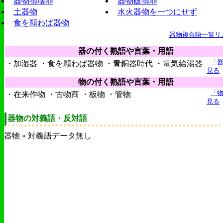
器物損壊罪
器物破損罪
土器物
水火器物を一つにせず
食を願わば器物
器物複合語一覧リ
器の付く熟語や言葉・用語
「
・加湿器 ・食を願わば器物 ・青銅器時代 ・電気給湯器
見る
物の付く熟語や言葉・用語
「
・在来作物 ・古物商 ・板物 ・管物
見る
器物の対義語・反対語
器物 » 対義語データ無し