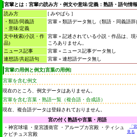
宮輩とは：宮輩の読み方・例文や意味/定義：熟語・語句情
読み方
[
みやばら
]
・類語/同義語
宮輩 » 類語データ無し（類語・同義語辞
・意味/定義
文中検索(小説・作
宮輩 » 記述されている小説・作品は、
品)
ころありません。
ニュース記事
宮輩 » ニュース記事データ無し
連想語/共起語句
宮輩 » 連想語データ無し
宮輩の用例と例文[言葉の用例]
宮輩を含む例文
現在のところ、例文データはありません。
宮輩を含む言葉・熟語一覧（複合語・合成語）
現在、複合語データは登録されておりません。
宮の付く熟語や言葉・用語
「
・神宮球場 ・皇宮護衛官 ・アループカ宮殿 ・ティシュ
見る
ケビチュス宮殿