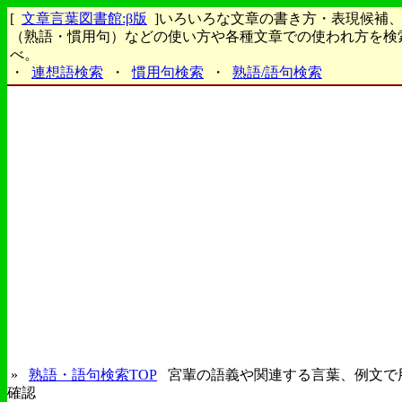
[
文章言葉図書館:β版
]いろいろな文章の書き方・表現候補
（熟語・慣用句）などの使い方や各種文章での使われ方を検
べ。
・
連想語検索
・
慣用句検索
・
熟語/語句検索
»
熟語・語句検索TOP
宮輩の語義や関連する言葉、例文で
確認