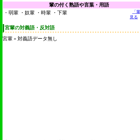
輩の付く熟語や言葉・用語
「
・弱輩 ・奴輩 ・時輩 ・下輩
見る
宮輩の対義語・反対語
宮輩 » 対義語データ無し