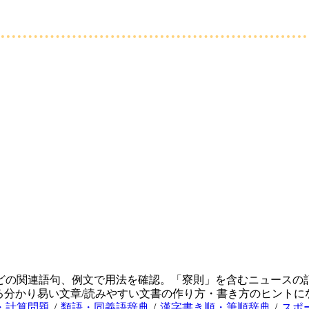
どの関連語句、例文で用法を確認。「寮則」を含むニュースの
る分かり易い文章/読みやすい文書の作り方・書き方のヒントに
・計算問題
/
類語・同義語辞典
/
漢字書き順・筆順辞典
/
スポ