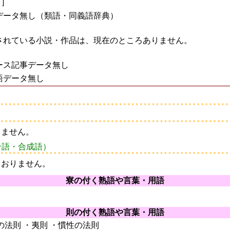
]
語データ無し（類語・同義語辞典）
述されている小説・作品は、現在のところありません。
ュース記事データ無し
想語データ無し
りません。
合語・合成語）
ておりません。
寮の付く熟語や言葉・用語
則の付く熟語や言葉・用語
の法則 ・夷則 ・慣性の法則