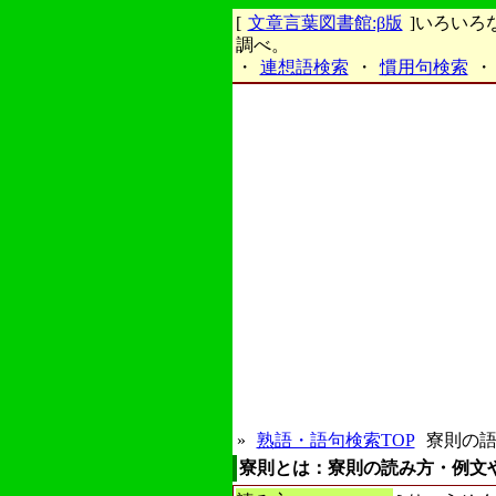
[
文章言葉図書館:β版
]いろい
調べ。
・
連想語検索
・
慣用句検索
・
»
熟語・語句検索TOP
寮則の語
寮則とは：寮則の読み方・例文