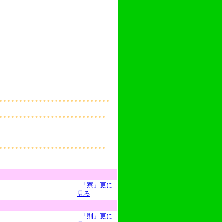
「寮」更に
見る
「則」更に