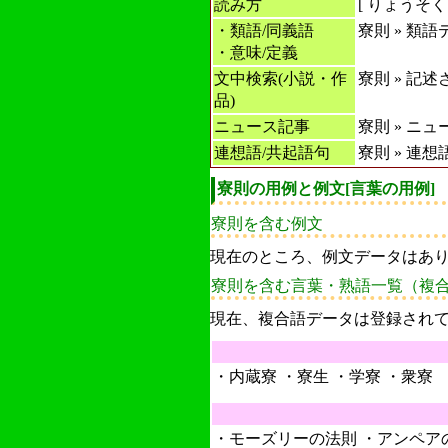
読み方
[
りょうそく
・類語/同義語
寮則 » 類
・意味/定義
文中検索(小説・作
寮則 » 記
品)
ニュース記事
寮則 » ニ
連想語/共起語句
寮則 » 連
寮則の用例と例文[言葉の用例]
寮則を含む例文
現在のところ、例文データはあ
寮則を含む言葉・熟語一覧（複
現在、複合語データは登録され
・内蔵寮 ・寮生 ・学寮 ・衆寮
・モーズリーの法則 ・アンペア