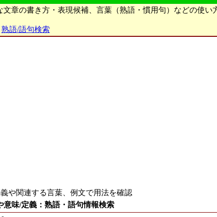
ろな文章の書き方・表現候補、言葉（熟語・慣用句）などの使い
熟語/語句検索
義や関連する言葉、例文で用法を確認
や意味/定義：熟語・語句情報検索