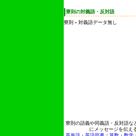
寮則の対義語・反対語
寮則 » 対義語データ無し
寮則の語義や同義語・反対語な
にメッセージを伝え
英単語・英語辞書
/
算数・数学