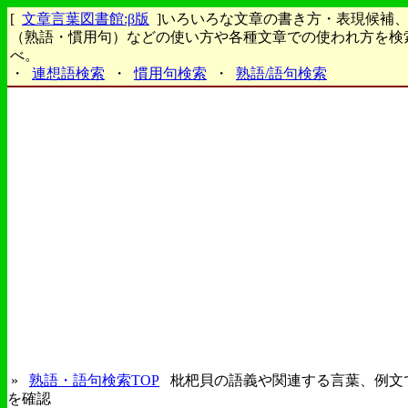
[
文章言葉図書館:β版
]いろいろな文章の書き方・表現候補
（熟語・慣用句）などの使い方や各種文章での使われ方を検
べ。
・
連想語検索
・
慣用句検索
・
熟語/語句検索
»
熟語・語句検索TOP
枇杷貝の語義や関連する言葉、例文
を確認