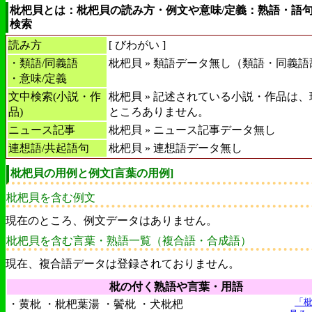
枇杷貝とは：枇杷貝の読み方・例文や意味/定義：熟語・語
検索
読み方
[
びわがい
]
・類語/同義語
枇杷貝 » 類語データ無し（類語・同義
・意味/定義
文中検索(小説・作
枇杷貝 » 記述されている小説・作品は
品)
ところありません。
ニュース記事
枇杷貝 » ニュース記事データ無し
連想語/共起語句
枇杷貝 » 連想語データ無し
枇杷貝の用例と例文[言葉の用例]
枇杷貝を含む例文
現在のところ、例文データはありません。
枇杷貝を含む言葉・熟語一覧（複合語・合成語）
現在、複合語データは登録されておりません。
枇の付く熟語や言葉・用語
「
・黄枇 ・枇杷葉湯 ・鬢枇 ・犬枇杷