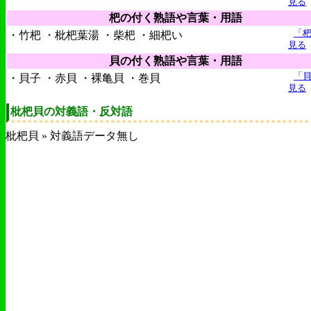
見る
杷の付く熟語や言葉・用語
「
・竹杷 ・枇杷葉湯 ・柴杷 ・細杷い
見る
貝の付く熟語や言葉・用語
「
・貝子 ・赤貝 ・裸亀貝 ・巻貝
見る
枇杷貝の対義語・反対語
枇杷貝 » 対義語データ無し