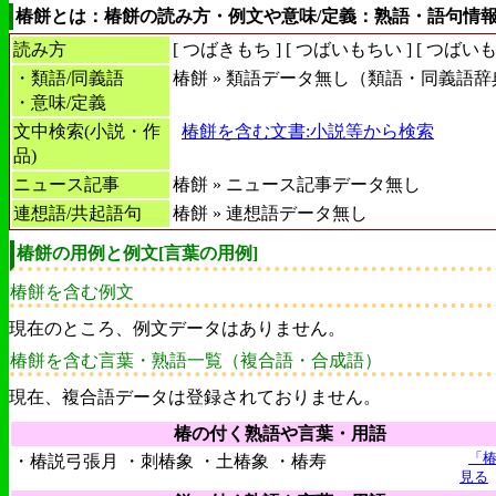
椿餅とは：椿餅の読み方・例文や意味/定義：熟語・語句情
読み方
[
つばきもち
] [
つばいもちい
] [
つばい
・類語/同義語
椿餅 » 類語データ無し（類語・同義語辞
・意味/定義
文中検索(小説・作
椿餅を含む文書:小説等から検索
品)
ニュース記事
椿餅 » ニュース記事データ無し
連想語/共起語句
椿餅 » 連想語データ無し
椿餅の用例と例文[言葉の用例]
椿餅を含む例文
現在のところ、例文データはありません。
椿餅を含む言葉・熟語一覧（複合語・合成語）
現在、複合語データは登録されておりません。
椿の付く熟語や言葉・用語
「
・椿説弓張月 ・刺椿象 ・土椿象 ・椿寿
見る