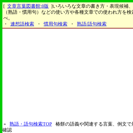
[
文章言葉図書館:β版
]いろいろな文章の書き方・表現候補
（熟語・慣用句）などの使い方や各種文章での使われ方を検
べ。
・
連想語検索
・
慣用句検索
・
熟語/語句検索
»
熟語・語句検索TOP
椿餅の語義や関連する言葉、例文で
確認