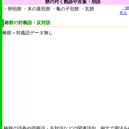
餅の付く熟語や言葉・用語
「
・卵煎餅 ・木の葉煎餅 ・亀の子煎餅 ・瓦餅
見る
椿餅の対義語・反対語
椿餅 » 対義語データ無し
椿餅の語義や同義語・反対語などの関連語句、例文で用法を