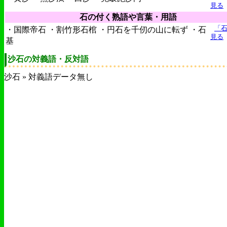
見る
石の付く熟語や言葉・用語
「
・国際帝石 ・割竹形石棺 ・円石を千仞の山に転ず ・石
見る
基
沙石の対義語・反対語
沙石 » 対義語データ無し