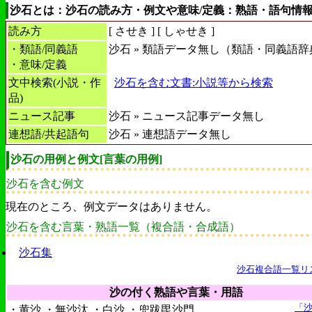
沙石とは：沙石の読み方・例文や意味/定義：熟語・語句情
読み方
[
させき
] [
しゃせき
]
・類語/同義語
沙石 » 類語データ無し（類語・同義語辞
・意味/定義
文中検索(小説・作
沙石を含む文書:小説等から検索
品)
ニュース記事
沙石 » ニュース記事データ無し
連想語/共起語句
沙石 » 連想語データ無し
沙石の用例と例文[言葉の用例]
沙石を含む例文
現在のところ、例文データはありません。
沙石を含む言葉・熟語一覧（複合語・合成語）
沙石集
沙石複合語一覧リ
沙の付く熟語や言葉・用語
「
・黄沙 ・無沙汰 ・白沙 ・兜跋毘沙門