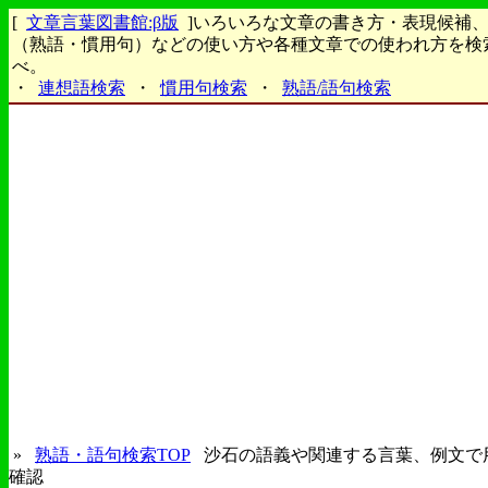
[
文章言葉図書館:β版
]いろいろな文章の書き方・表現候補
（熟語・慣用句）などの使い方や各種文章での使われ方を検
べ。
・
連想語検索
・
慣用句検索
・
熟語/語句検索
»
熟語・語句検索TOP
沙石の語義や関連する言葉、例文で
確認