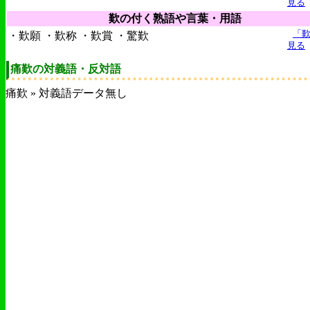
見る
歎の付く熟語や言葉・用語
「
・歎願 ・歎称 ・歎賞 ・驚歎
見る
痛歎の対義語・反対語
痛歎 » 対義語データ無し