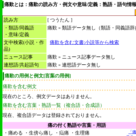
痛歎とは：痛歎の読み方・例文や意味/定義：熟語・語句情
読み方
[
つうたん
]
・類語/同義語
痛歎 » 類語データ無し（類語・同義語辞
・意味/定義
文中検索(小説・作
痛歎を含む文書:小説等から検索
品)
ニュース記事
痛歎 » ニュース記事データ無し
連想語/共起語句
痛歎 » 連想語データ無し
痛歎の用例と例文[言葉の用例]
痛歎を含む例文
現在のところ、例文データはありません。
痛歎を含む言葉・熟語一覧（複合語・合成語）
現在、複合語データは登録されておりません。
痛の付く熟語や言葉・用語
「
・痛める ・生傍ら痛し ・疝痛 ・生理痛