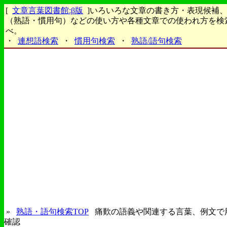
[
文章言葉図書館:β版
]いろいろな文章の書き方・表現候補
（熟語・慣用句）などの使い方や各種文章での使われ方を検
べ。
・
連想語検索
・
慣用句検索
・
熟語/語句検索
»
熟語・語句検索TOP
痛歎の語義や関連する言葉、例文で
確認