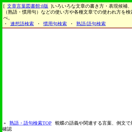
[
文章言葉図書館:β版
]いろいろな文章の書き方・表現候補
（熟語・慣用句）などの使い方や各種文章での使われ方を検
べ。
・
連想語検索
・
慣用句検索
・
熟語/語句検索
»
熟語・語句検索TOP
蜆蝶の語義や関連する言葉、例文で
確認