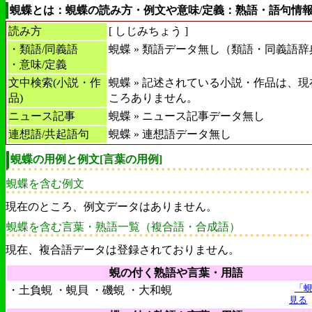
蜆蝶とは：蜆蝶の読み方・例文や意味/定義：熟語・語句情
読み方
[
しじみちょう
]
・類語/同義語
蜆蝶 » 類語データ無し（類語・同義語辞
・意味/定義
文中検索(小説・作
蜆蝶 » 記述されている小説・作品は、
品)
ころありません。
ニュース記事
蜆蝶 » ニュース記事データ無し
連想語/共起語句
蜆蝶 » 連想語データ無し
蜆蝶の用例と例文[言葉の用例]
蜆蝶を含む例文
現在のところ、例文データはありません。
蜆蝶を含む言葉・熟語一覧（複合語・合成語）
現在、複合語データは登録されておりません。
蜆の付く熟語や言葉・用語
「
・土負蜆 ・蜆貝 ・磯蜆 ・大和蜆
見る