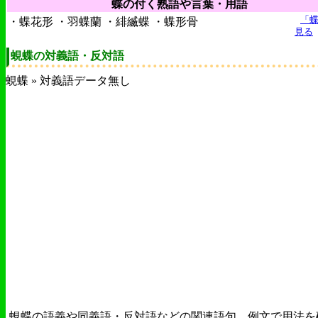
蝶の付く熟語や言葉・用語
「
・蝶花形 ・羽蝶蘭 ・緋縅蝶 ・蝶形骨
見る
蜆蝶の対義語・反対語
蜆蝶 » 対義語データ無し
蜆蝶の語義や同義語・反対語などの関連語句、例文で用法を