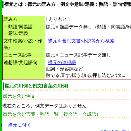
襟元とは：襟元の読み方・例文や意味/定義：熟語・語句情
読み方
[
えりもと
]
・類語/同義語
襟元 » 類語データ無し（類語・同義語辞
・意味/定義
文中検索(小説・作
襟元を含む文書:小説等から検索
品)
ニュース記事
襟元 » ニュース記事データ無し
連想語/共起語句
襟元の連想語
動詞・形容詞など
撫でる,直す,拭う,診る,押し込む,バタ...
襟元の用例と例文[言葉の用例]
襟元を含む例文
現在のところ、例文データはありません。
襟元を含む言葉・熟語一覧（複合語・合成語）
襟元に付く