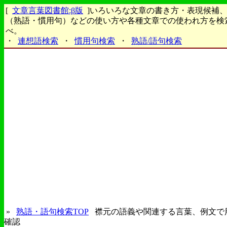
[
文章言葉図書館:β版
]いろいろな文章の書き方・表現候補
（熟語・慣用句）などの使い方や各種文章での使われ方を検
べ。
・
連想語検索
・
慣用句検索
・
熟語/語句検索
»
熟語・語句検索TOP
襟元の語義や関連する言葉、例文で
確認