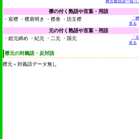
襟元複合語一覧リ
襟の付く熟語や言葉・用語
「
・宸襟 ・襟肩明き ・襟巻 ・坊主襟
見る
元の付く熟語や言葉・用語
「
・総元締め ・紀元 ・二元 ・国元
見る
襟元の対義語・反対語
襟元 » 対義語データ無し