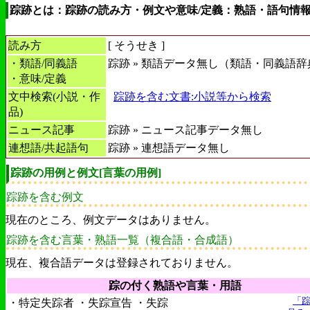
踪跡とは：踪跡の読み方・例文や意味/定義：熟語・語句情
読み方
[
そうせき
]
・類語/同義語
踪跡 » 類語データ無し（類語・同義語辞
・意味/定義
文中検索(小説・作
踪跡を含む文書:小説等から検索
品)
ニュース記事
踪跡 » ニュース記事データ無し
連想語/共起語句
踪跡 » 連想語データ無し
踪跡の用例と例文[言葉の用例]
踪跡を含む例文
現在のところ、例文データはありません。
踪跡を含む言葉・熟語一覧（複合語・合成語）
現在、複合語データは登録されておりません。
踪の付く熟語や言葉・用語
「
・特定失踪者 ・失踪宣告 ・失踪