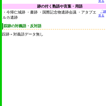
見る
跡の付く熟語や言葉・用語
「
・今帰仁城跡 ・書跡 ・国際記念物遺跡会議 ・アタプエ
見る
ルカ遺跡
踪跡の対義語・反対語
踪跡 » 対義語データ無し