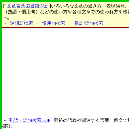
[
文章言葉図書館:β版
]いろいろな文章の書き方・表現候補
（熟語・慣用句）などの使い方や各種文章での使われ方を検
べ。
・
連想語検索
・
慣用句検索
・
熟語/語句検索
»
熟語・語句検索TOP
踪跡の語義や関連する言葉、例文で
確認