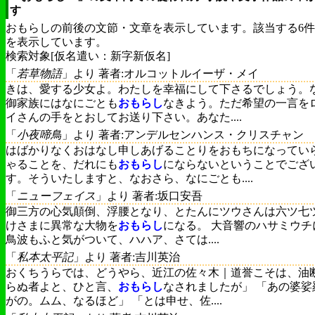
す
おもらしの前後の文節・文章を表示しています。該当する6
を表示しています。
検索対象[仮名遣い：新字新仮名]
「
若草物語
」より 著者:オルコットルイーザ・メイ
きは、愛する少女よ。わたしを幸福にして下さるでしょう。
御家族にはなにごとも
おもらし
なきよう。ただ希望の一言を
イさんの手をとおしてお送り下さい。あなた....
「
小夜啼鳥
」より 著者:アンデルセンハンス・クリスチャン
はばかりなくおはなし申しあげることりをおもちになってい
ゃることを、だれにも
おもらし
にならないということでござ
す。そういたしますと、なおさら、なにごとも....
「
ニューフェイス
」より 著者:坂口安吾
御三方の心気顛倒、浮腰となり、とたんにツウさんは六ツ七
けさまに異常な大物を
おもらし
になる。 大音響のハサミウチ
鳥波もふと気がついて、ハハア、さては....
「
私本太平記
」より 著者:吉川英治
おくちうらでは、どうやら、近江の佐々木｜道誉こそは、油
らぬ者よと、ひと言、
おもらし
なされましたが」 「あの婆娑
がの。ムム、なるほど」 「とは申せ、佐....