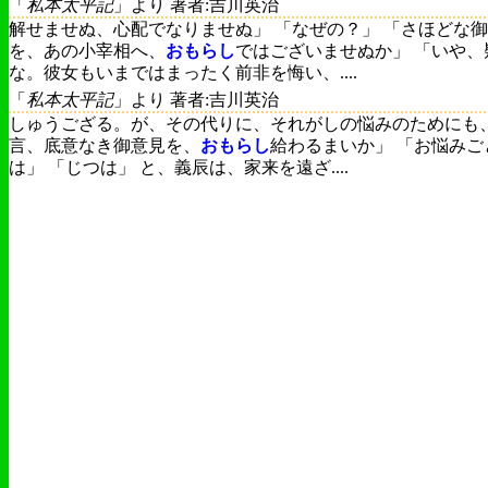
「
私本太平記
」より 著者:吉川英治
解せませぬ、心配でなりませぬ」 「なぜの？」 「さほどな
を、あの小宰相へ、
おもらし
ではございませぬか」 「いや、
な。彼女もいまではまったく前非を悔い、....
「
私本太平記
」より 著者:吉川英治
しゅうござる。が、その代りに、それがしの悩みのためにも
言、底意なき御意見を、
おもらし
給わるまいか」 「お悩みご
は」 「じつは」 と、義辰は、家来を遠ざ....