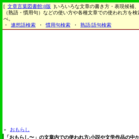
[
文章言葉図書館:β版
]いろいろな文章の書き方・表現候補
（熟語・慣用句）などの使い方や各種文章での使われ方を検
べ。
・
連想語検索
・
慣用句検索
・
熟語/語句検索
»
おもらし
「おもらし〜」の文章内での使われ方:小説や文学作品の中