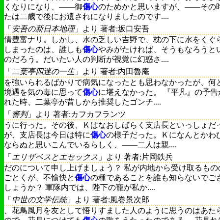
くなりになり、――御
傷心
のためかと思いますが、――その
たは二歳で後にお遺されになりましたのです....
「
安吾の新日本地理
」より 著者:坂口安吾
情豊富ナリ。しかし、水の乏しい吉野で、枕の下に水をくぐ
しまったのは、誰しも
傷心
やみがたければ、そうもなろうと
のだろう。だいたい人の判断が視覚に幻惑さ....
「
二葉亭四迷の一生
」より 著者:内田魯庵
を強いられるばかりで病気になったとも思わなかったが、何
境遇を気の毒に思って
傷心
に堪えなかった。 『平凡』の予告
れた時、二葉亭が昔しから推奨したゴンチ....
「
審判
」より 著者:カフカフランツ
うに行った。その後、Ｋはなおしばらく支店長といっしょだ
が、支店長は今日は特に
傷心
の様子だった。Ｋになんとかわ
ならぬと思いこんでいるらしく、――二人は親....
「
エリザベスとエセックス
」より 著者:片岡鉄兵
だのについて申し上げましょう？ 私が内地から受け取るもの
ごとくが、不愉快と
傷心
の種であることを誰も知らないでご
しょうか？ 軍隊内では、陛下の寵が私か....
「
中世の文学伝統
」より 著者:風巻景次郎
、花鳥風月を友として悟りすました人のように思うのはあた