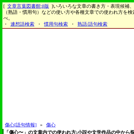
[
文章言葉図書館:β版
]いろいろな文章の書き方・表現候補
（熟語・慣用句）などの使い方や各種文章での使われ方を検
べ。
・
連想語検索
・
慣用句検索
・
熟語/語句検索
傷心[語句情報]
»
傷心
「傷心〜」の文章内での使われ方:小説や文学作品の中から