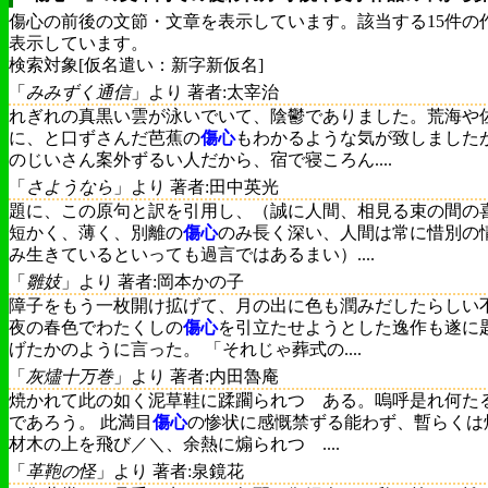
傷心の前後の文節・文章を表示しています。該当する15件の
表示しています。
検索対象[仮名遣い：新字新仮名]
「
みみずく通信
」より 著者:太宰治
れぎれの真黒い雲が泳いでいて、陰鬱でありました。荒海や
に、と口ずさんだ芭蕉の
傷心
もわかるような気が致しました
のじいさん案外ずるい人だから、宿で寝ころん....
「
さようなら
」より 著者:田中英光
題に、この原句と訳を引用し、（誠に人間、相見る束の間の
短かく、薄く、別離の
傷心
のみ長く深い、人間は常に惜別の
み生きているといっても過言ではあるまい）....
「
雛妓
」より 著者:岡本かの子
障子をもう一枚開け拡げて、月の出に色も潤みだしたらしい
夜の春色でわたくしの
傷心
を引立たせようとした逸作も遂に
げたかのように言った。 「それじゃ葬式の....
「
灰燼十万巻
」より 著者:内田魯庵
焼かれて此の如く泥草鞋に蹂躙られつゝある。嗚呼是れ何た
であろう。 此満目
傷心
の惨状に感慨禁ずる能わず、暫らくは
材木の上を飛び／＼、余熱に煽られつゝ....
「
革鞄の怪
」より 著者:泉鏡花