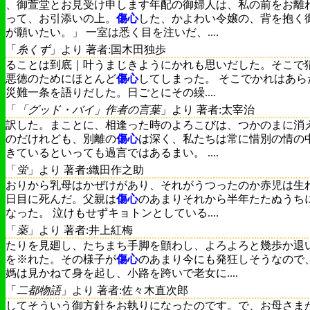
、御萱堂とお見受け申します年配の御婦人は、私の前をお離
って、お引添いの上。
傷心
した、かよわい令嬢の、背を抱く
が願いたい。」 一室は悉く目を注いだ、....
「
糸くず
」より 著者:国木田独歩
ることは到底｜叶うまじきようにかれも思いだした。そこで
悪徳のためにほとんど
傷心
してしまった。 そこでかれはあら
災難一条を語りだした。日ごとにその繰....
「
「グッド・バイ」作者の言葉
」より 著者:太宰治
訳した。まことに、相逢った時のよろこびは、つかのまに消
のだけれども、別離の
傷心
は深く、私たちは常に惜別の情の
きているといっても過言ではあるまい。 ....
「
蛍
」より 著者:織田作之助
おりから乳母はかぜけがあり、それがうつったのか赤児は生
日目に死んだ。父親は
傷心
のあまりそれから半年たたぬうち
なった。 泣けもせずキョトンとしている....
「
薬
」より 著者:井上紅梅
たりを見廻し、たちまち手脚を顫わし、よろよろと幾歩か退
を※れた。その様子が
傷心
のあまり今にも発狂しそうなので
媽は見かねて身を起し、小路を跨いで老女に....
「
二都物語
」より 著者:佐々木直次郎
してそういう御方針をお執りになったのです。で、お母さま