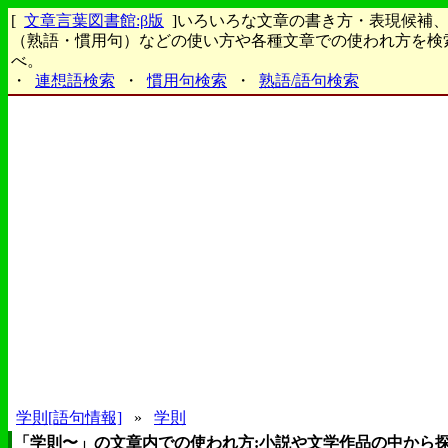
[
文章言葉図書館:β版
]いろいろな文章の書き方・表現候補
（熟語・慣用句）などの使い方や各種文章での使われ方を検
べ。
・
連想語検索
・
慣用句検索
・
熟語/語句検索
学則[語句情報]
»
学則
「学則〜」の文章内での使われ方:小説や文学作品の中から