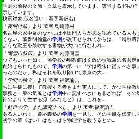
学則の前後の文節・文章を表示しています。該当する4件の
示しています。
検索対象[仮名遣い：新字新仮名]
「
夜明け前
」より 著者:島崎藤村
名古屋の家中衆のなかには平田門人らが志を認めている人も
くない。藩黌明倫堂の
学則
が改正せられてからは、『靖献遺
ような勤王を鼓吹する書物が大いに行なわれ....
「
鳴雪自叙伝
」より 著者:内藤鳴雪
つてもいった如く、藩学校の明教館は文政の頃我藩の名君定
創始せられたもので、
学則
の第一に『学は程朱に従ふべき事
ったのだが、私はそれを取り除けて東京の大....
「
学問の独立
」より 著者:福沢諭吉
ちに生徒に接して教授する者もまた吏人にして、かつ学校教
事務と一般の気風とは
学則
中に記すべきにも非ざれば、その
神のよりて生ずる源《みなもと》は、これを....
「
経世の学、また講究すべし
」より 著者:福沢諭吉
ある人いわく、慶応義塾の
学則
を一見し、その学風を伝聞し
初学の輩《はい》はもっぱら物理学を教うるとの....