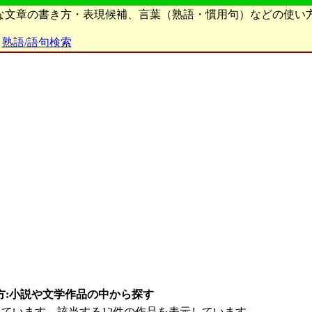
ろな文章の書き方・表現候補、言葉（熟語・慣用句）などの使い
熟語/語句検索
方:小説や文学作品の中から探す
ています。該当する12件の作品を表示しています。