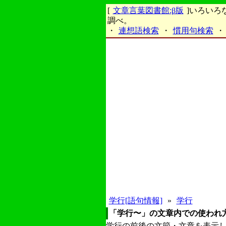
[
文章言葉図書館:β版
]いろい
調べ。
・
連想語検索
・
慣用句検索
・
学行[語句情報]
»
学行
「学行〜」の文章内での使われ
学行の前後の文節・文章を表示し