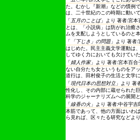
た。むかし『新潮』などの慣例
は、二十世紀のこの時期に動いてい
「
五月のことば
」より 著者:宮本
とは、「小説病」は防がれ治癒
ムを支配しようとしているのと本質
「
「下じき」の問題
」より 著者
はじめた。民主主義文学運動は
してゆく力においても欠けていた。 
「
婦人作家
」より 著者:宮本百合
ない自分たち女というものをア
道行は、田村俊子の生活と文学にみ
「
現代日本の思想対立
」より 著
性化し、その内部に蔵せられた
科学のジャーナリズムへの展開とみ
「
線香の火
」より 著者:中谷宇吉
本筋であって、他の方面はいわ
ら見れば、区々たる研究などよりも