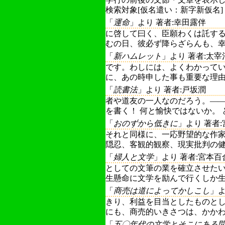
検索対象[仮名遣い：新字新仮名]
「
運命
」より 著者:幸田露伴
に啓して曰く、臣願わくは託す
むの日、彼必ず降らざらんも、幸に
「
新ハムレット
」より 著者:太宰
です。わしには、よくわかって
に、あの時申した事も重要な理由で
「
読書法
」より 著者:戸坂潤
者や道友の一人なのだろう。―
を書く！ 何と愉快ではないか。 とこ
「
おのずから低きに
」より 著者
それと同様に、一応野望的な作
隠忍、客観的観察、現実批判の健康
「
婦人と文学
」より 著者:宮本百
としての文筆の業を確立させた
生懸命に文学を励んで行くしか生き
「
商売は道によってかしこし
」よ
きり、利益を目当としたものと
にも、商売的いきさつは、かかわっ
「
五〇年代の文学とそこにある