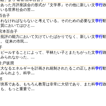
であった月評座談会の形式が『文学界』その他に新しい文
学行
る世界社会の苦....
百合子
されなければならないと考えている。そのための必要な文
学行
においてはひと....
:宮本百合子
、批評の能力において欠けていたばかりでなく、新しい文
学行
従来の市民....
子
ッピールすることによって、平林たい子とまたちがった文
学行
られなかった、....
者:戸坂潤
巨大なるエネルギーを計画され統制されたるこの正しき科
学行
られよう。科学....
郎
ば傍系である。もちろん教育は非常に大切であり、また科
学行
、もっと重要で....