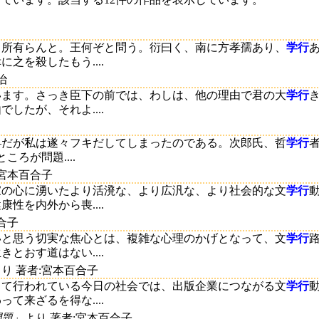
る所有らんと。王何ぞと問う。衍曰く、南に方孝孺あり、
学行
之を殺したもう....
治
います。さっき臣下の前では、わしは、他の理由で君の大
学行
したが、それよ....
―だが私は遂々フキだしてしまったのである。次郎氏、哲
学行
ろが問題....
:宮本百合子
家の心に湧いたより活溌な、より広汎な、より社会的な文
学行
性を内外から喪....
合子
いと思う切実な焦心とは、複雑な心理のかげとなって、文
学行
とおす道はない....
り 著者:宮本百合子
して行われている今日の社会では、出版企業につながる文
学行
て来ざるを得な....
問題
」より 著者:宮本百合子