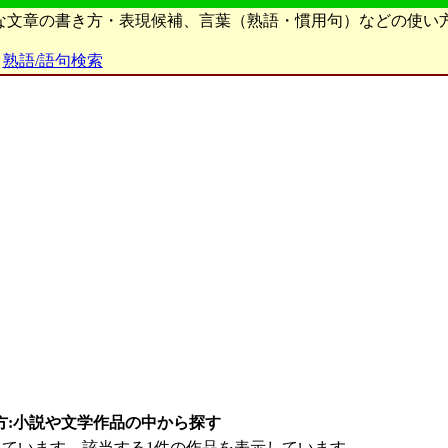
ろな文章の書き方・表現候補、言葉（熟語・慣用句）などの使い
熟語/語句検索
方:小説や文学作品の中から探す
ています。該当する1件の作品を表示しています。