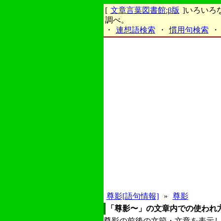
[
文章言葉図書館:β版
]いろい
調べ。
・
連想語検索
・
慣用句検索
・
尊影[語句情報]
»
尊影
「尊影〜」の文章内での使われ
尊影の前後の文節・文章を表示し