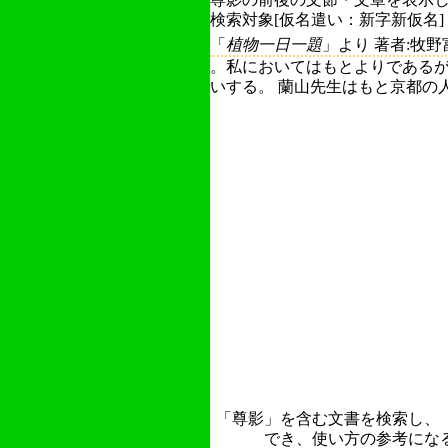
検索対象[仮名遣い：新字新仮名]
「
植物一日一題
」より 著者:牧野
。私においてはもとよりである
いする。 蘭山先生はもと京都の人で
「尊影」を含む文書を検索し、
でき、使い方の参考にな