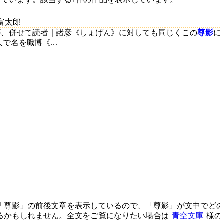
富太郎
が、併せて読者｜諸彦《しょげん》に対しても同じくこの
尊影
名を職博《....
「尊影」の前後文章を表示しているので、「尊影」が文中でど
るかもしれません。全文をご覧になりたい場合は
青空文庫
様