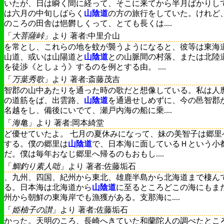
いたが、日は瞬く間に経って、そこに来てから半月ばかりし
は六月の中旬しばらく
山陰道
の方の旅行をしていた。けれど
のころの田舎は悒欝しくって、とても長くは....
「
大菩薩峠
」より 著者:中里介山
を常とし、これらの地を蚊が襲うようになると、彼等は東海
山道、或いは山陽道と
山陰道
との山脈間の村落、または北陸
を徒渉《としょう》するのを例とする由。 ....
「
万葉秀歌
」より 著者:斎藤茂吉
智郡の山中あたりを通った時の歌だと想像している。私は人
の道筋をば、出雲路、
山陰道
を通過せしめずに、今の邑智郡
名越をし、備後にいでて、瀬戸内海の船に乗....
「
海亀
」より 著者:岡本綺堂
ど優せていたよ。 七月の夏休みになって、妹の美智子は郷里
する。僕の郷里は
山陰道
で、日本海に面しているＨという小
だ。僕は毎年おなじ郷里へ帰るのもおもし....
「
鯛釣り素人咄
」より 著者:佐藤垢石
、九州、四国、紀州から東北、雄鹿半島から北海道まで棲ん
る。日本海は北海道から
山陰道
に至るところどこの海にもま
州から朝鮮の東海岸でも漁獲がある。支那海に....
「
姫柚子の讃
」より 著者:佐藤垢石
かった。天明のころ、長崎へきていた和蘭陀人の調べたとこ