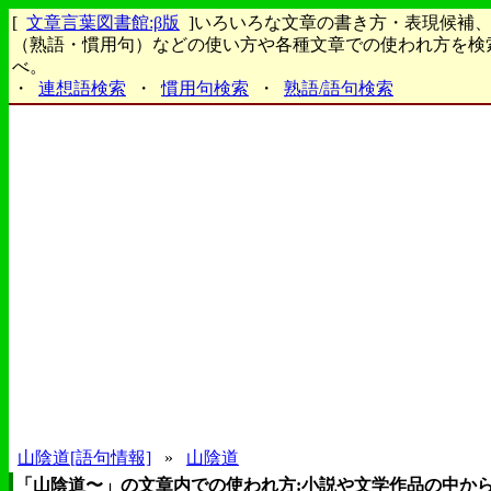
[
文章言葉図書館:β版
]いろいろな文章の書き方・表現候補
（熟語・慣用句）などの使い方や各種文章での使われ方を検
べ。
・
連想語検索
・
慣用句検索
・
熟語/語句検索
山陰道[語句情報]
»
山陰道
「山陰道〜」の文章内での使われ方:小説や文学作品の中か