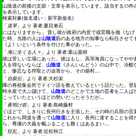
山陰道の前後の文節・文章を表示しています。該当する15件
を表示しています。
検索対象[仮名遣い：新字新仮名]
「
道草
」より 著者:夏目漱石
にはなりますから」 昔し彼が政府の内意で或官職を抛《なげ
た時、当路の人は
山陰道
筋のある地方の知事なら転任させて
《よ》いという条件を付けた事があった。....
「
海に生くる人々
」より 著者:葉山嘉樹
彼は苦しい立場にあった。彼はもし、高等海員になってやや
入を得ないならば、
山陰道
《さんいんどう》の山中で、冷酷
と、惨忍なる搾取との迫害から、その僻村....
「
自叙伝
」より 著者:大杉栄
隊の将校集会所でドイツ語を教えているという話だった。登
時水産で大ぶ儲けて、
山陰道
のどこかで土地の芸者を二人ば
こっていたというほどの勢いだったそうだが....
「
夜明け前
」より 著者:島崎藤村
ぐほどで、しきりに長州行きを主張した。その時の兵部の言
これから間道を通って
山陰道
に入り、長州に達することを得
ら、尊攘の大義を暢ぶることも難くはあるまい....
「
狂乱
」より 著者:近松秋江