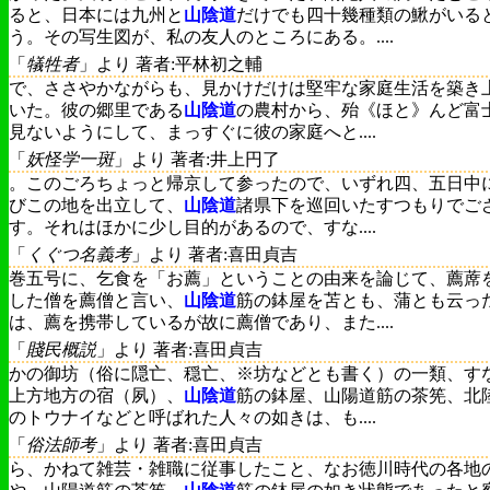
ると、日本には九州と
山陰道
だけでも四十幾種類の鰍がいる
う。その写生図が、私の友人のところにある。....
「
犠牲者
」より 著者:平林初之輔
で、ささやかながらも、見かけだけは堅牢な家庭生活を築き
いた。彼の郷里である
山陰道
の農村から、殆《ほと》んど富
見ないようにして、まっすぐに彼の家庭へと....
「
妖怪学一斑
」より 著者:井上円了
。このごろちょっと帰京して参ったので、いずれ四、五日中
びこの地を出立して、
山陰道
諸県下を巡回いたすつもりでご
す。それはほかに少し目的があるので、すな....
「
くぐつ名義考
」より 著者:喜田貞吉
巻五号に、乞食を「お薦」ということの由来を論じて、薦蓆
した僧を薦僧と言い、
山陰道
筋の鉢屋を苫とも、蒲とも云っ
は、薦を携帯しているが故に薦僧であり、また....
「
賤民概説
」より 著者:喜田貞吉
かの御坊（俗に隠亡、穏亡、※坊などとも書く）の一類、す
上方地方の宿（夙）、
山陰道
筋の鉢屋、山陽道筋の茶筅、北
のトウナイなどと呼ばれた人々の如きは、も....
「
俗法師考
」より 著者:喜田貞吉
ら、かねて雑芸・雑職に従事したこと、なお徳川時代の各地