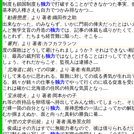
制度も鎖国制度も
独力
で打破することができなかつた事実、
基本的人権さえも自力でつかみ得なかつ....
「
勧善懲悪
」より 著者:織田作之助
出来なかった。のみならず、いかに門前の俥夫だったとはい
んど無学文盲の丹造の
独力
では、記事の体裁も成りがたくて
もとれず、たちまち経営難に陥った。そこを....
「
審判
」より 著者:カフカフランツ
度の腐敗はどうして避けられましょうか？ それはできない相
り、最高の裁判官も
独力
ではなしとげることはけっしてでき
しょう。それだからこそ、監視人は逮捕さ....
「
北海道に就いての印象
」より 著者:有島武郎
りして来るかに思われる。艱難に対しての或る勇気が生れ出
る。銘々が銘々の仕事を
独力
でやって行くのに或る促進を受
これは確かに北海道の住民の特異な気質となっ....
「
宝永噴火
」より 著者:岡本かの子
れ等の所持品を卵塔場へ持出してみんな焼いてしまった。そ
だ裸一箇の自分となり
独力
、座禅思惟の一法によってかの解
むか掴まえぬか、面と向った真剣の勝負に驀....
「
中世の文学伝統
」より 著者:風巻景次郎
。俊成はその方はすでに無能力者なので、彼は借りられるだ