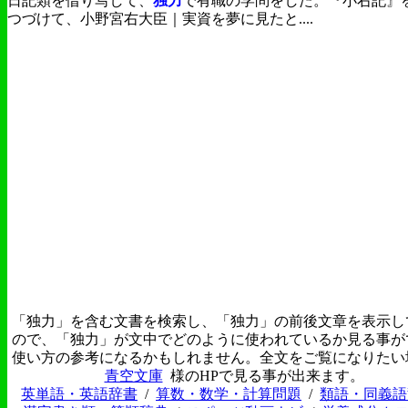
日記類を借り写して、
独力
で有職の学問をした。『小右記』
つづけて、小野宮右大臣｜実資を夢に見たと....
「独力」を含む文書を検索し、「独力」の前後文章を表示し
ので、「独力」が文中でどのように使われているか見る事が
使い方の参考になるかもしれません。全文をご覧になりたい
青空文庫
様のHPで見る事が出来ます。
英単語・英語辞書
/
算数・数学・計算問題
/
類語・同義語