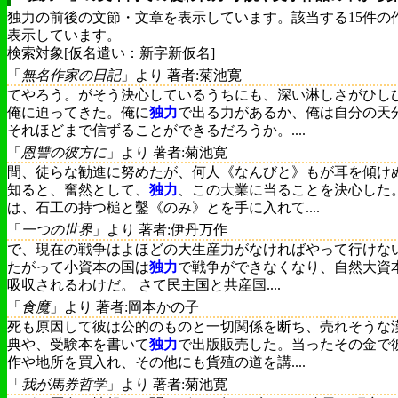
独力の前後の文節・文章を表示しています。該当する15件の
表示しています。
検索対象[仮名遣い：新字新仮名]
「
無名作家の日記
」より 著者:菊池寛
てやろう。がそう決心しているうちにも、深い淋しさがひし
俺に迫ってきた。俺に
独力
で出る力があるか、俺は自分の天
それほどまで信ずることができるだろうか。....
「
恩讐の彼方に
」より 著者:菊池寛
間、徒らな勧進に努めたが、何人《なんびと》もが耳を傾け
知ると、奮然として、
独力
、この大業に当ることを決心した
は、石工の持つ槌と鑿《のみ》とを手に入れて....
「
一つの世界
」より 著者:伊丹万作
で、現在の戦争はよほどの大生産力がなければやって行けな
たがって小資本の国は
独力
で戦争ができなくなり、自然大資
吸収されるわけだ。 さて民主国と共産国....
「
食魔
」より 著者:岡本かの子
死も原因して彼は公的のものと一切関係を断ち、売れそうな
典や、受験本を書いて
独力
で出版販売した。当ったその金で
作や地所を買入れ、その他にも貨殖の道を講....
「
我が馬券哲学
」より 著者:菊池寛