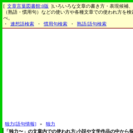
[
文章言葉図書館:β版
]いろいろな文章の書き方・表現候補
（熟語・慣用句）などの使い方や各種文章での使われ方を検
べ。
・
連想語検索
・
慣用句検索
・
熟語/語句検索
独力[語句情報]
»
独力
「独力〜」の文章内での使われ方:小説や文学作品の中から