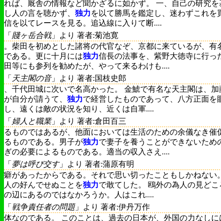
れば、厩舎の情報など聞かざるに如かず。 一、自己の研究を
し人の言を聴かず、
独力
を以て勝馬を鑑定し、迷わずこれを
信を以てレースを見る。追込線に入りて断....
「
賤ヶ岳合戦
」より 著者:菊池寛
。柴田を初めとした諸将の代官なぞ、京都に来ているが、有
である。更に十月には
独力
信長の法事を、紫野大徳寺に行っ
田等にも参列を勧めたが、やって来るわけも....
「
天主閣の音
」より 著者:国枝史郎
、千代田城に次いで名高かった。 金鯱で有名な天主閣は、加
が自分が請うて、
独力
で経営したものであって、八方正面を
し、遠くは敵の状況を知り、近くは自軍....
「
婦人と職業
」より 著者:倉田百三
るものではあるが、他面においては生活のための余儀なき催
るものである。男子が
独力
で妻子を養うことができないため
ぎの必要によるものである。適当の収入さえ....
「
夢は呼び交す
」より 著者:蒲原有明
癖があったからである。それで思い切ったこともしかねない
人の好んでせぬことを
独力
で敢てした。 鴎外の為人の見どこ
の辺にあるのではなかろうか。人はこれ....
「
戦争責任者の問題
」より 著者:伊丹万作
体なのである。 このことは、過去の日本が、外国の力なしに