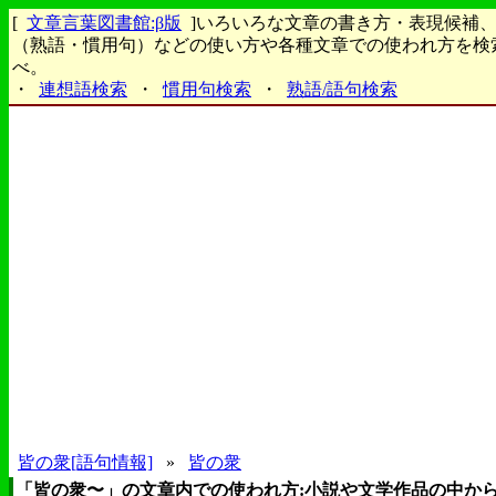
[
文章言葉図書館:β版
]いろいろな文章の書き方・表現候補
（熟語・慣用句）などの使い方や各種文章での使われ方を検
べ。
・
連想語検索
・
慣用句検索
・
熟語/語句検索
皆の衆[語句情報]
»
皆の衆
「皆の衆〜」の文章内での使われ方:小説や文学作品の中か