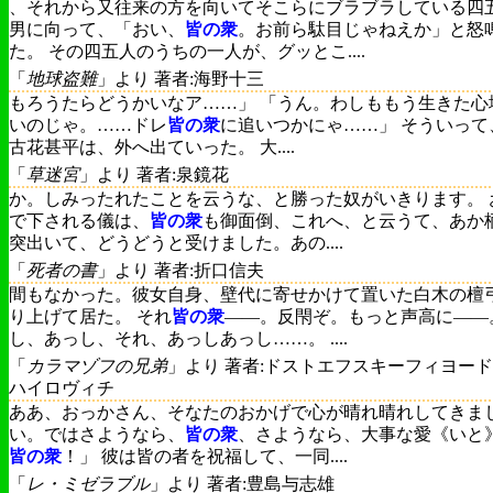
、それから又往来の方を向いてそこらにブラブラしている四
男に向って、「おい、
皆の衆
。お前ら駄目じゃねえか」と怒
た。 その四五人のうちの一人が、グッとこ....
「
地球盗難
」より 著者:海野十三
もろうたらどうかいなア……」 「うん。わしももう生きた心
いのじゃ。……ドレ
皆の衆
に追いつかにゃ……」 そういって
古花甚平は、外へ出ていった。 大....
「
草迷宮
」より 著者:泉鏡花
か。しみったれたことを云うな、と勝った奴がいきります。 
で下される儀は、
皆の衆
も御面倒、これへ、と云うて、あか
突出いて、どうどうと受けました。あの....
「
死者の書
」より 著者:折口信夫
間もなかった。彼女自身、壁代に寄せかけて置いた白木の檀
り上げて居た。 それ
皆の衆
――。反閇ぞ。もっと声高に――
し、あっし、それ、あっしあっし……。 ....
「
カラマゾフの兄弟
」より 著者:ドストエフスキーフィヨー
ハイロヴィチ
ああ、おっかさん、そなたのおかげで心が晴れ晴れしてきま
い。ではさようなら、
皆の衆
、さようなら、大事な愛《いと
皆の衆
！」 彼は皆の者を祝福して、一同....
「
レ・ミゼラブル
」より 著者:豊島与志雄