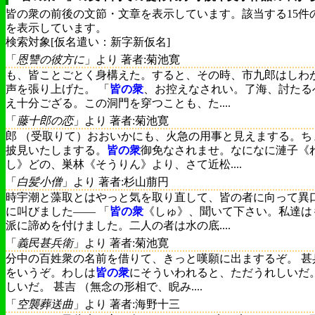
皆の衆の前後の文節・文章を表示しています。該当する15件
を表示しています。
検索対象[仮名遣い：新字新仮名]
「
恩讐の彼方に
」より 著者:菊池寛
も、皆ことごとく身構えた。すると、その時、市九郎はしわ
声を張り上げた。 「
皆の衆
、お控えなされい。了海、討たる
え十分ござる。この洞門を穿つことも、た....
「
藤十郎の恋
」より 著者:菊池寛
郎 （受取りて）おおいかにも、火急の用事と見えまする。ち
披見いたしまする。
皆の衆
御免なされませ。なになに漣子《
し》どの、巣林《そうりん》より、さて近松....
「
白髪小僧
」より 著者:杉山萠円
時宇潮と藻取とはやっと気を取り直して、皆の者に向って異
に叫びました―― 「
皆の衆
《しゅ》、聞いて下さい。私達は
派に諦めを付けました。二人の者は水の底....
「
義民甚兵衛
」より 著者:菊池寛
分中の百姓衆の名前を借りて、きっと嘆願に出まするぞ。 甚
をいうぞ。わしは
皆の衆
にそういわれると、ただうれしいだ
しいだ。 甚吉 （無念の形相で、睨み....
「
空襲葬送曲
」より 著者:海野十三