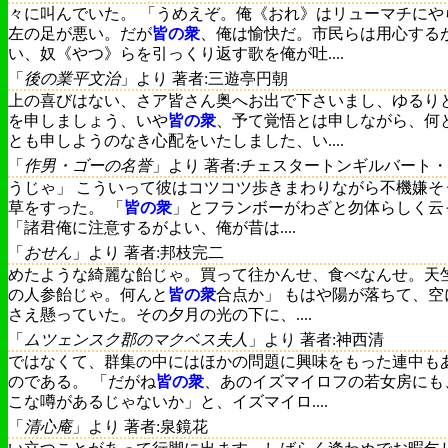
々に叫んでいた。 「うめえぞ。俺《おれ》はリューマチにや
左の足が悪い。だが
皆の衆
、俺は愉快だ。市民らは用心する
い、奴《やつ》らを引っくり返す歌を俺が吐....
「
後の業平文治
」より 著者:三遊亭円朝
上の喜びはない、さア皆さん奥へお出で下さいまし、ゆるり
を申しましょう、いや
皆の衆
、予て覚悟とは申しながら、何
とも申しようのなき心配をいたしました、い....
「
作男・ゴーの名誉
」より 著者:チェスタートンギルバート
うじゃ」 こういって彼はコツコツ歩きまわりながら不機嫌そ
草をすった。 「
皆の衆
」とフランボーがわざと勿体らしく云
「諸君俺に注意するがよい、俺が昔は....
「
おせん
」より 著者:邦枝完二
めたような綺麗な飴じゃ。買って往かんせ、食べなんせ。天
の人参飴じゃ。何んと
皆の衆
合点か」 もはや陽が落ちて、空
さえ懸っていた。その夕月の光の下に、....
「
ムツェンスク郡のマクベス夫人
」より 著者:神西清
ではなくて、群集の中にはほかの問題に興味をもった連中も
のである。 「だがね
皆の衆
、あのイズマイロフの若女房にも
こな噂があるじゃないか」と、イズマイロ....
「
清心庵
」より 著者:泉鏡花