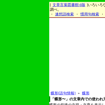
[
文章言葉図書館:β版
]いろい
調べ。
・
連想語検索
・
慣用句検索
・
蝶形[語句情報]
»
蝶形
「蝶形〜」の文章内での使われ
蝶形の前後の文節・文章を表示し