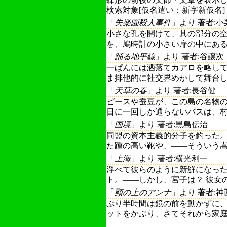
検索対象[仮名遣い：新字新仮名]
「
失楽園殺人事件
」より 著者:
小さな孔を開けて、其の部分の
を、鳩時計の小さい扉の中にある、
「
踊る地平線
」より 著者:谷譲次
一ぱんには洒落てカアロを略し
ま排他的に社交界めかして舞台して
「
天草の春
」より 著者:長谷健
ピースや蚕豆が、この島の名物
日に一回しか通らないバスは、村人
「
国境
」より 著者:黒島伝治
同盟の資本主義的分子を釣った。
た踵の高い靴や、――そういう嵩ば
「
上海
」より 著者:横光利一
浮べて彼らのように新鮮になっ
ト。――しかし、宮子は？ 彼女の周
「
頸の上のアンナ
」より 著者:神
ぷり半時間は鏡の前を動かずに
ットをかぶり、さてそれから家庭教