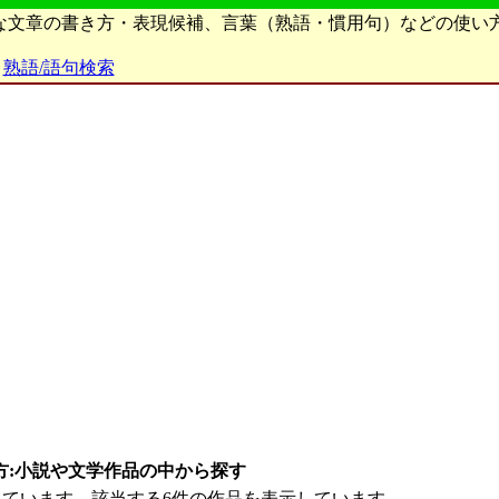
ろな文章の書き方・表現候補、言葉（熟語・慣用句）などの使い
熟語/語句検索
方:小説や文学作品の中から探す
ています。該当する6件の作品を表示しています。