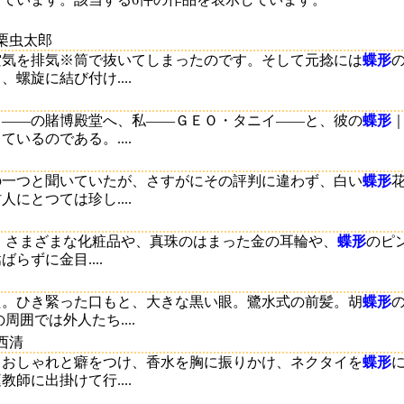
小栗虫太郎
空気を排気※筒で抜いてしまったのです。そして元捻には
蝶形
螺旋に結び付け....
て――の賭博殿堂へ、私――ＧＥＯ・タニイ――と、彼の
蝶形
いるのである。....
の一つと聞いていたが、さすがにその評判に違わず、白い
蝶形
にとつては珍し....
 さまざまな化粧品や、真珠のはまった金の耳輪や、
蝶形
のピ
らずに金目....
た。ひき緊った口もと、大きな黒い眼。鷺水式の前髪。胡
蝶形
囲では外人たち....
西清
、おしゃれと癖をつけ、香水を胸に振りかけ、ネクタイを
蝶形
師に出掛けて行....