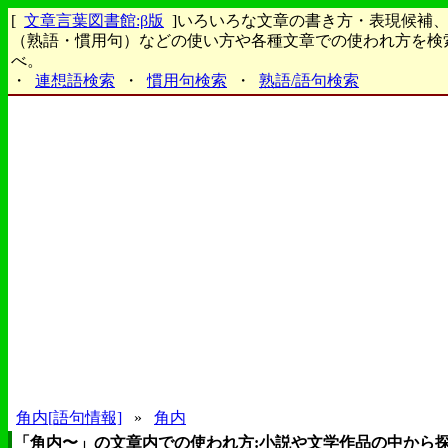
[
文章言葉図書館:β版
]いろいろな文章の書き方・表現候補
（熟語・慣用句）などの使い方や各種文章での使われ方を検
べ。
・
連想語検索
・
慣用句検索
・
熟語/語句検索
角内[語句情報]
»
角内
「角内〜」の文章内での使われ方:小説や文学作品の中から