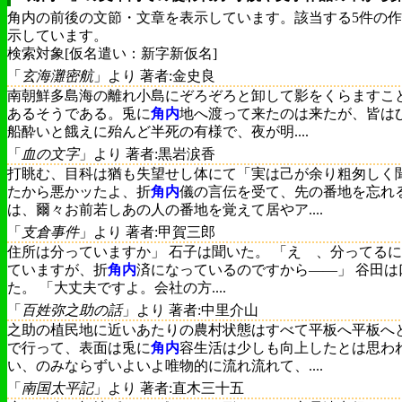
角内の前後の文節・文章を表示しています。該当する5件の
示しています。
検索対象[仮名遣い：新字新仮名]
「
玄海灘密航
」より 著者:金史良
南朝鮮多島海の離れ小島にぞろぞろと卸して影をくらますこ
あるそうである。兎に
角内
地へ渡って来たのは来たが、皆は
船酔いと餓えに殆んど半死の有様で、夜が明....
「
血の文字
」より 著者:黒岩涙香
打眺む、目科は猶も失望せし体にて「実は己が余り粗匆しく
たから悪かッたよ、折
角内
儀の言伝を受て、先の番地を忘れ
は、爾々お前若しあの人の番地を覚えて居やア....
「
支倉事件
」より 著者:甲賀三郎
住所は分っていますか」 石子は聞いた。 「えゝ、分ってる
ていますが、折
角内
済になっているのですから――」 谷田は
た。 「大丈夫ですよ。会社の方....
「
百姓弥之助の話
」より 著者:中里介山
之助の植民地に近いあたりの農村状態はすべて平板へ平板へ
で行って、表面は兎に
角内
容生活は少しも向上したとは思わ
い、のみならずいよいよ唯物的に流れ流れて、....
「
南国太平記
」より 著者:直木三十五