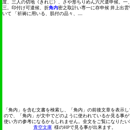
度、三人の切地《きれじ》、さや形ちりめん六尺遣申候。一
三。印付け可遣候、折
角内
密之取計い専一に存申候 井上出雲
いて 「祈祷に用いる、肌付の品々、....
「角内」を含む文書を検索し、「角内」の前後文章を表示し
ので、「角内」が文中でどのように使われているか見る事が
使い方の参考になるかもしれません。全文をご覧になりたい
青空文庫
様のHPで見る事が出来ます。