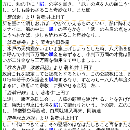
方に、船の中に「
賦
」の字を書き、「武」の点を人の額にう
し。少しも酔わざること奇妙なり。また船....
「
迷信解
」より 著者:井上円了
所を墨にて消しおけば、やがてかえるものといい、船に酔わ
ジナイに、船の中に「
賦
」の字をかき、「武」の右肩の点を
にうちおかば、少しも酔わざること奇妙なり....
「
淡島椿岳
」より 著者:内田魯庵
、水戸の天狗党がいよいよ旗上げしようとした時、八兵衛を
に呼んで小判五万両の
賦
金を命ずると、小判五万両の才覚は
いが二分金なら三万両を御用立て申しましょ....
「
欧米各国 政教日記
」より 著者:井上円了
政府これを認定して公認教とするという。この公認教には、
り毎年若干の保護金を
賦
与するなり。すなわち一八八八年度
よるに、政府にて宗教上に費やせる金額、左....
「
西航日録
」より 著者:井上円了
に達し、康有為氏に会し、入蔵の願望を遂げたることを告げ
ば、康氏は即座に七律を
賦
して贈れりという。その詩、左の
し。 禅僧鑿空尋西蔵、白馬駄経又再来、阿耨達....
「
南半球五万哩
」より 著者:井上円了
し。年代につきては、その懸隔のはなはだしきこと言をまた