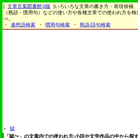
[
文章言葉図書館:β版
]いろいろな文章の書き方・表現候補
（熟語・慣用句）などの使い方や各種文章での使われ方を検
べ。
・
連想語検索
・
慣用句検索
・
熟語/語句検索
»
賦
「賦〜」の文章内での使われ方:小説や文学作品の中から探