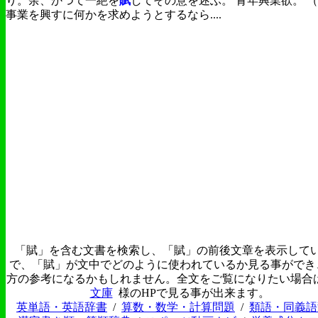
り。余、かつて一絶を
賦
してその意を述ぶ。 青年興業欲。 
事業を興すに何かを求めようとするなら....
「賦」を含む文書を検索し、「賦」の前後文章を表示して
で、「賦」が文中でどのように使われているか見る事ができ
方の参考になるかもしれません。全文をご覧になりたい場合
文庫
様のHPで見る事が出来ます。
英単語・英語辞書
/
算数・数学・計算問題
/
類語・同義語