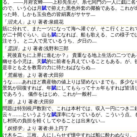
る。 ――月府玄蝉――上杉先生が、糸七同門の一人に戯に名
ので、いう心は月
賦
で拵えた黒色外套の揶揄である。これが
った時、しかも玉虫色の皆絹裏がサヤサ....
「
沼夫人
」より 著者:泉鏡花
筋に分れて、また一ツになって海へ灌ぐが、そこ行くとこれ
が二十間ぐらい、山も
賦
になれば、船も歌える、この様子で
注そう。 と二人で見ているうち、夕日の....
「
霊訓
」より 著者:浅野和三郎
、死後直ちに上界に進むか？』 貴重なる地上生活の二つであ
幽せる小児は、天
賦
的に前者を具えていることもある。が、
是非とも之を教育の力に待たねばならぬ....
「
荒蕪地
」より 著者:犬田卯
うな……あれほど農産物の値上りは望めないまでも、多少な
景気が回復すれば、年
賦
にしてもらって十ヵ年もすれば皆済
であろう。 儀作をはじめ、これが一般村....
「
瘤
」より 著者:犬田卯
問題は特別税戸数割で、これは本村では、収入一円につき二
云々……というような
賦
課率になっているが、こういう点、
し村民の負担を軽くしてやることは出来ない....
「
妖怪学
」より 著者:井上円了
け木を二、三枚、人にしらせず懐中すれば船に酔わぬなり。 