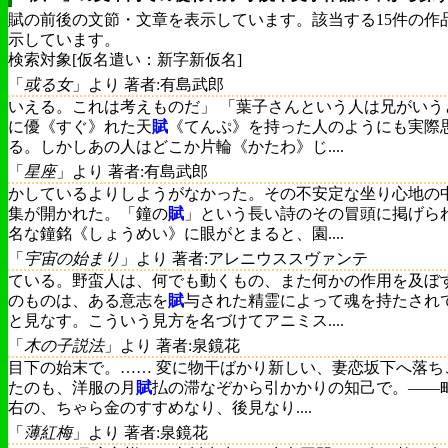
賦の前後の文節・文章を表示しています。該当する15件の作
示しています。
検索対象[仮名遣い：新字新仮名]
「
或る女
」より 著者:有島武郎
いえる。これは考えものだ」 「葉子さんという人は兄がいう
に優《すぐ》れた天
賦
《てんぷ》を持った人のようにも実際
る。しかしあの人はどこか片輪《かたわ》じ....
「
星座
」より 著者:有島武郎
かしているよりしようがなかった。その不安定な坐り心地の
集が開かれた。「鐘の
賦
」という長い詩のその冒頭に掲げら
名な鐘銘《しょうめい》に眼がとまると、園....
「
宇宙の始まり
」より 著者:アレニウススヴァンテ
ている。野蛮人は、何でも動くもの、また何かの作用を及ぼ
のものは、ある意志を
賦
与された精霊によって魂を持たされ
と見なす。こういう見方を名づけてアニミス....
「
木の子説法
」より 著者:泉鏡花
目下の始末で。…… 変に物干ばかり新しい、妻恋坂下へ落ち
たのも、洋服の月
賦
払の滞なぞから引かかりの知己で。――
右の、ちゃら金のすすめなり、後見なり....
「
薄紅梅
」より 著者:泉鏡花