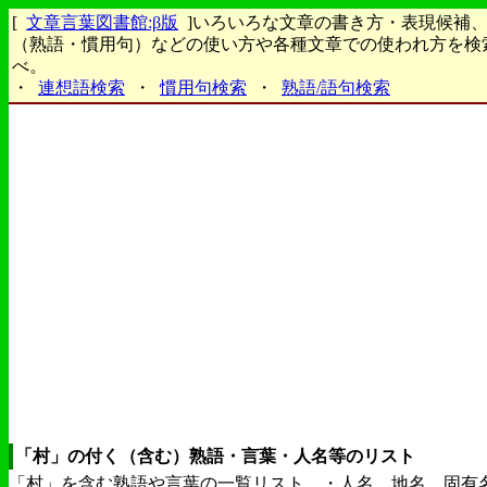
[
文章言葉図書館:β版
]いろいろな文章の書き方・表現候補
（熟語・慣用句）などの使い方や各種文章での使われ方を検
べ。
・
連想語検索
・
慣用句検索
・
熟語/語句検索
「村」の付く（含む）熟語・言葉・人名等のリスト
「村」を含む熟語や言葉の一覧リスト。・人名、地名、固有