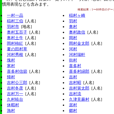
慣用表現なども含みます。
検索結果：1〜60件目のデータ(
一村一品
稲村ヶ崎
稲村三伯
[人名]
羽村
羽村市
[地名]
奥村
奥村五百子
[人名]
奥村政信
[人名]
奥村土牛
[人名]
岡村
岡村柿紅
[人名]
岡村金太郎
[人名]
夏の田村草
河村
河村秀根
[人名]
河村瑞軒
塊村
街村
寒村
喜多村
喜多村信節
[人名]
喜多村緑郎
[人名]
帰村
吉村
吉村公三郎
[人名]
吉村昭
[人名]
吉村冬彦
[人名]
吉村寅太郎
[人名]
吉村万一
[人名]
吉村流
久村暁台
久津見蕨村
[人名]
休暇村
居村
漁村
郷村