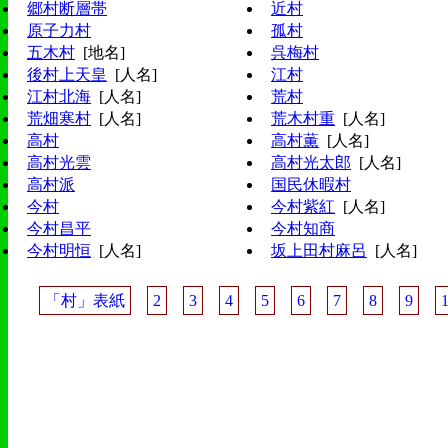
郷村断層帯
近村
原子力村
孤村
五木村
[地名]
呉梅村
後村上天皇
[人名]
江村
江村北海
[人名]
荒村
荒畑寒村
[人名]
荒木村重
[人名]
高村
高村薫
[人名]
高村光雲
高村光太郎
[人名]
高村派
国民休暇村
今村
今村紫紅
[人名]
今村昌平
今村知商
今村明恒
[人名]
坂上田村麻呂
[人名]
「村」表紙
2
3
4
5
6
7
8
9