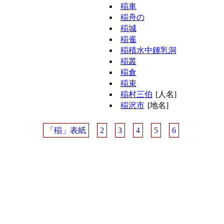
稲車
稲舟の
稲城
稲雀
稲積水中鍾乳洞
稲叢
稲倉
稲束
稲村三伯
[人名]
稲沢市
[地名]
「稲」表紙
2
3
4
5
6