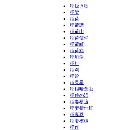
稲扱き歌
稲架
稲荷
稲荷講
稲荷山
稲荷信仰
稲荷町
稲荷鮨
稲垣浩
稲掛
稲刈
稲幹
稲見星
稲根喰葉虫
稲佐の浜
稲妻横這
稲妻折れ釘
稲妻菱
稲妻模様
稲作