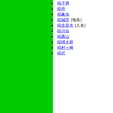
稲子麿
稲舟
稲象虫
稲城市
[地名]
稲生若水
[人名]
稲川会
稲叢山
稲掃き筵
稲村ヶ崎
稲沢