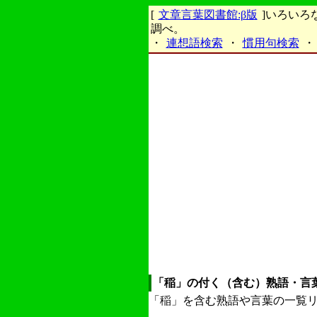
[
文章言葉図書館:β版
]いろい
調べ。
・
連想語検索
・
慣用句検索
・
「稲」の付く（含む）熟語・言
「稲」を含む熟語や言葉の一覧