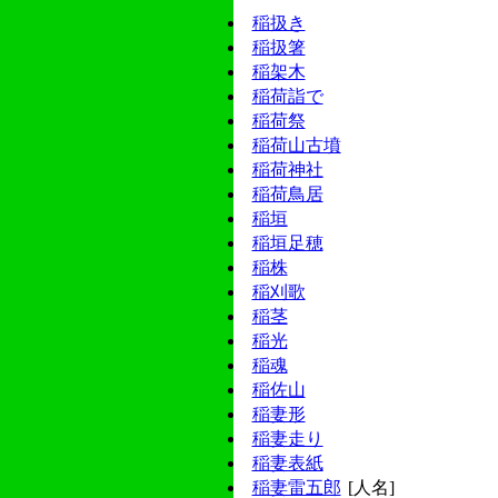
稲扱き
稲扱箸
稲架木
稲荷詣で
稲荷祭
稲荷山古墳
稲荷神社
稲荷鳥居
稲垣
稲垣足穂
稲株
稲刈歌
稲茎
稲光
稲魂
稲佐山
稲妻形
稲妻走り
稲妻表紙
稲妻雷五郎
[人名]