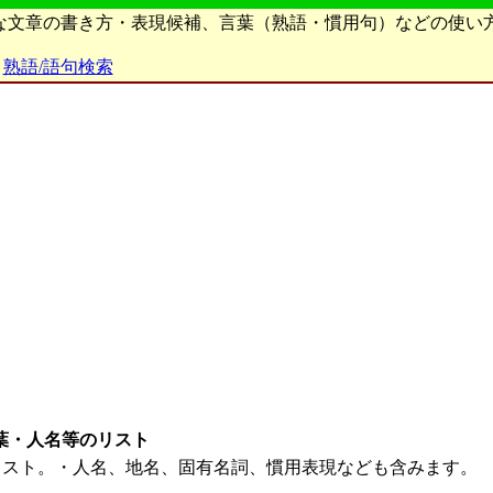
ろな文章の書き方・表現候補、言葉（熟語・慣用句）などの使い
熟語/語句検索
葉・人名等のリスト
リスト。・人名、地名、固有名詞、慣用表現なども含みます。