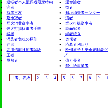
運転者本人配偶者限定特約
運命論者
泳者
益者
益者三友
越境消費者センター
延命冠者
演者
煙火消費従事者
煙火打揚従事者
煙火打揚従事者手帳
猿面冠者
縁者
縁者続き
汚染者負担の原則
奥儒者
往者
応募者利回り
応用情報技術者試験
欧州原子力安全規制者グ
王者
プ
屋敷者
億万長者
卸供給事業者
「者」表紙
2
3
4
5
6
7
8
9