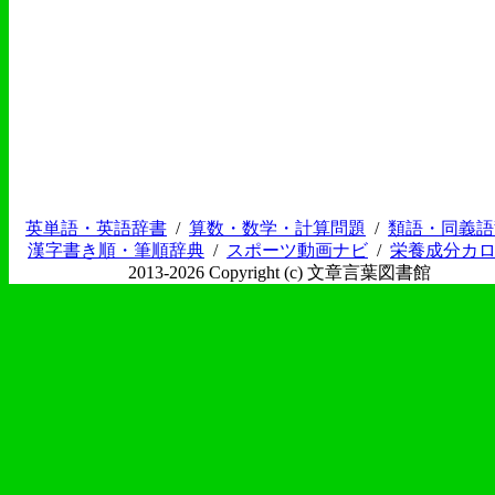
英単語・英語辞書
/
算数・数学・計算問題
/
類語・同義語
漢字書き順・筆順辞典
/
スポーツ動画ナビ
/
栄養成分カ
2013-2026 Copyright (c) 文章言葉図書館