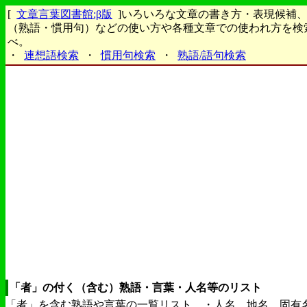
[
文章言葉図書館:β版
]いろいろな文章の書き方・表現候補
（熟語・慣用句）などの使い方や各種文章での使われ方を検
べ。
・
連想語検索
・
慣用句検索
・
熟語/語句検索
「者」の付く（含む）熟語・言葉・人名等のリスト
「者」を含む熟語や言葉の一覧リスト。・人名、地名、固有