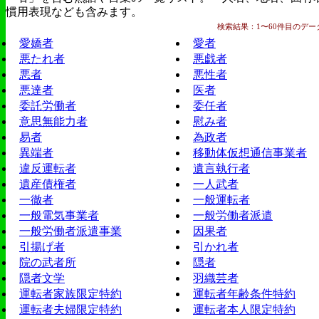
慣用表現なども含みます。
検索結果：1〜60件目のデータ(
愛嬌者
愛者
悪たれ者
悪戯者
悪者
悪性者
悪達者
医者
委託労働者
委任者
意思無能力者
慰み者
易者
為政者
異端者
移動体仮想通信事業者
違反運転者
遺言執行者
遺産債権者
一人武者
一徹者
一般運転者
一般電気事業者
一般労働者派遣
一般労働者派遣事業
因果者
引揚げ者
引かれ者
院の武者所
隠者
隠者文学
羽織芸者
運転者家族限定特約
運転者年齢条件特約
運転者夫婦限定特約
運転者本人限定特約