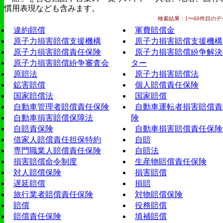
慣用表現なども含みます。
検索結果：1〜60件目のデー
違約賠償
軍費賠償金
原子力損害賠償支援機構
原子力損害賠償支援機構
原子力損害賠償責任保険
原子力損害賠償紛争解決
原子力損害賠償紛争審査会
ター
原賠法
原子力損害賠償法
鉱害賠償
個人賠償責任保険
国家賠償法
国家賠償
自動車管理者賠償責任保険
自動車運転者損害賠償責
自動車損害賠償保障法
険
自賠責保険
自動車損害賠償責任保険
借家人賠償責任担保特約
自賠
専門職業人賠償責任保険
自賠法
損害賠償命令制度
生産物賠償責任保険
対人賠償保険
損害賠償
遅延賠償
損賠
旅行業者賠償責任保険
対物賠償保険
賠償
役務賠償
賠償責任保険
填補賠償