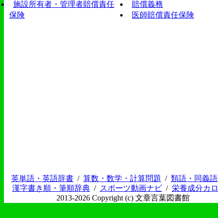
施設所有者・管理者賠償責任
賠償義務
保険
医師賠償責任保険
英単語・英語辞書
/
算数・数学・計算問題
/
類語・同義語
漢字書き順・筆順辞典
/
スポーツ動画ナビ
/
栄養成分カ
2013-2026 Copyright (c) 文章言葉図書館