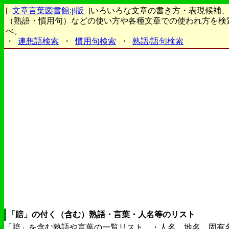
[
文章言葉図書館:β版
]いろいろな文章の書き方・表現候補
（熟語・慣用句）などの使い方や各種文章での使われ方を検
べ。
・
連想語検索
・
慣用句検索
・
熟語/語句検索
「賠」の付く（含む）熟語・言葉・人名等のリスト
「賠」を含む熟語や言葉の一覧リスト。・人名、地名、固有