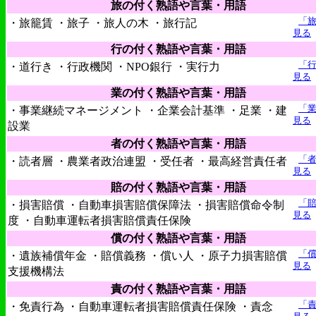
旅の付く熟語や言葉・用語
「
・旅籠賃 ・旅子 ・旅人の木 ・旅行記
見る
行の付く熟語や言葉・用語
「
・道行き ・行政機関 ・NPO銀行 ・実行力
見る
業の付く熟語や言葉・用語
「
・事業継続マネージメント ・企業会計基準 ・足業 ・建
見る
設業
者の付く熟語や言葉・用語
「
・読者層 ・農業者政治連盟 ・受任者 ・最高経営責任者
見る
賠の付く熟語や言葉・用語
「
・損害賠償 ・自動車損害賠償保障法 ・損害賠償命令制
見る
度 ・自動車運転者損害賠償責任保険
償の付く熟語や言葉・用語
「
・遺族補償年金 ・賠償義務 ・償い人 ・原子力損害賠償
見る
支援機構法
責の付く熟語や言葉・用語
「
・免責行為 ・自動車運転者損害賠償責任保険 ・責念