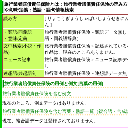
旅行業者賠償責任保険とは：旅行業者賠償責任保険の読み方
や意味/定義：熟語・語句情報検索
読み方
[
りょこうぎょうしゃばいしょうせきに
ん
]
・類語/同義語
旅行業者賠償責任保険 » 類語データ無し
・意味/定義
語・同義語辞典）
文中検索(小説・作
旅行業者賠償責任保険 » 記述されてい
品)
作品は、現在のところありません。
ニュース記事
旅行業者賠償責任保険 » ニュース記事
し
連想語/共起語句
旅行業者賠償責任保険 » 連想語データ無
旅行業者賠償責任保険の用例と例文[言葉の用例]
旅行業者賠償責任保険を含む例文
現在のところ、例文データはありません。
旅行業者賠償責任保険を含む言葉・熟語一覧（複合語・合成
現在、複合語データは登録されておりません。