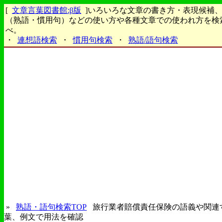
[
文章言葉図書館:β版
]いろいろな文章の書き方・表現候補
（熟語・慣用句）などの使い方や各種文章での使われ方を検
べ。
・
連想語検索
・
慣用句検索
・
熟語/語句検索
»
熟語・語句検索TOP
旅行業者賠償責任保険の語義や関連
葉、例文で用法を確認