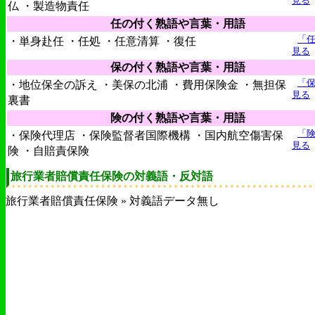
見る
仏 ・製造物責任
任の付く熟語や言葉・用語
「
・単身赴任 ・任処 ・任意清算 ・復任
見る
保の付く熟語や言葉・用語
「
・地位保全の訴え ・美保の北浦 ・費用保険金 ・無担保
見る
裏書
険の付く熟語や言葉・用語
「
・保険代理店 ・保険監督者国際機構 ・国内航空傷害保
見る
険 ・自賠責保険
旅行業者賠償責任保険の対義語・反対語
旅行業者賠償責任保険 » 対義語データ無し